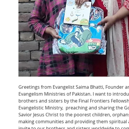
Greetings from Evangelist Saima Bhatti, Founder an
Evangelism Ministries of Pakistan. I want to introd
brothers and sisters by the Final Frontiers Fellowshi
Evangelistic Ministry,  preaching and sharing the 
Savior Jesus Christ to the poorest children, orphan
making communities and providing them spiritual 
invite to our brothers and sisters worldwide to c