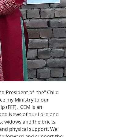
d President of  the" Child 
uce my Ministry to our 
p (FFF).  CEM is an 
Good News of our Lord and 
s, widows and the bricks 
and physical support. We 
ome forward and support the 