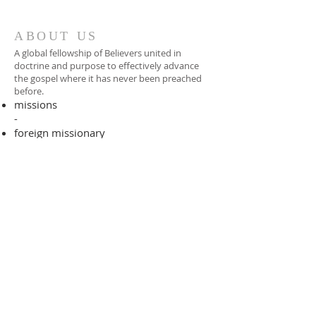
ABOUT US
A global fellowship of Believers united in
doctrine and purpose to effectively advance
the gospel where it has never been preached
before.​
missions
-
foreign missionary
-
national pastor
ADDRESS
706-955-4916
PO BOX 507
Louisville, GA 30434
support@finalfrontiers.world
Join Now